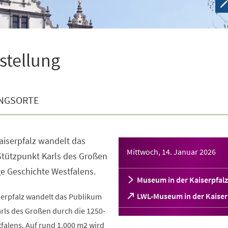
sstellung
NGSORTE
aiserpfalz wandelt das
Mittwoch, 14. Januar 2026
tützpunkt Karls des Großen
ge Geschichte Westfalens.
Museum in der Kaiserpfalz
(Öffnet
LWL-Museum in der Kaiser
serpfalz wandelt das Publikum
in
rls des Großen durch die 1250-
einem
falens. Auf rund 1.000 m2 wird
neuen