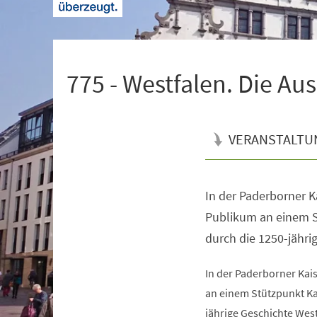
+
1
775 - Westfalen. Die Au
VERANSTALTU
In der Paderborner K
Veranstaltungsinformationen
Publikum an einem S
durch die 1250-jähri
In der Paderborner Kai
an einem Stützpunkt Ka
jährige Geschichte West