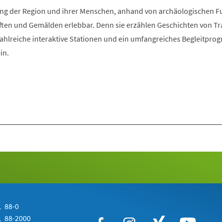
Tab)
klung der Region und ihrer Menschen, anhand von archäologischen 
ften und Gemälden erlebbar. Denn sie erzählen Geschichten von Tra
Zahlreiche interaktive Stationen und ein umfangreiches Begleitpr
in.
 88-0
 88-2000