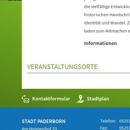
die vielfältige Entwic
historischen Handschri
Identität und Wandel. 
laden zum Mitmachen e
Informationen
VERANSTALTUNGSORTE
Kontaktformular
(Öffnet
Stadtplan
in
einem
neuen
Tab)
STADT PADERBORN
Telefon:
05251
Fax:
05251
Am Hoppenhof 33