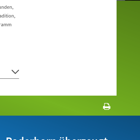
Funden,
dition,
ogramm