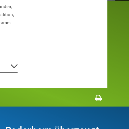
Funden,
dition,
ogramm