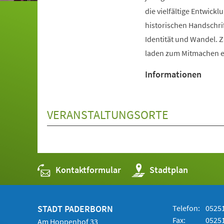
die vielfältige Entwic
historischen Handschri
Identität und Wandel. 
laden zum Mitmachen e
Informationen
VERANSTALTUNGSORTE
Kontaktformular
(Öffnet
Stadtplan
in
einem
neuen
Tab)
STADT PADERBORN
Telefon:
05251
Fax:
05251
Am Hoppenhof 33