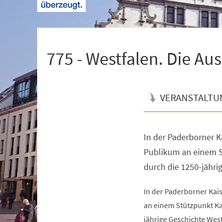
+
1
775 - Westfalen. Die Au
VERANSTALTU
In der Paderborner K
Veranstaltungsinformationen
Publikum an einem S
durch die 1250-jähri
In der Paderborner Kai
an einem Stützpunkt Ka
jährige Geschichte West