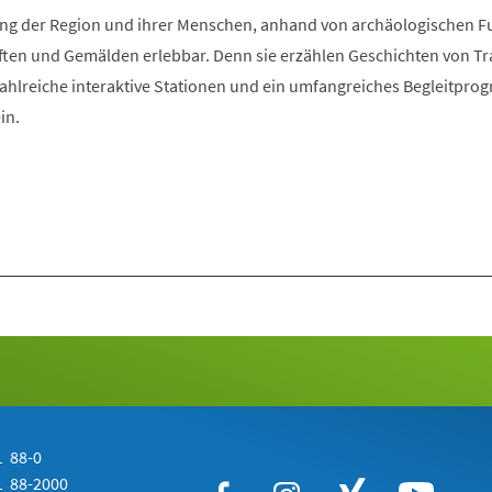
Tab)
klung der Region und ihrer Menschen, anhand von archäologischen 
ften und Gemälden erlebbar. Denn sie erzählen Geschichten von Tra
Zahlreiche interaktive Stationen und ein umfangreiches Begleitpr
in.
 88-0
 88-2000