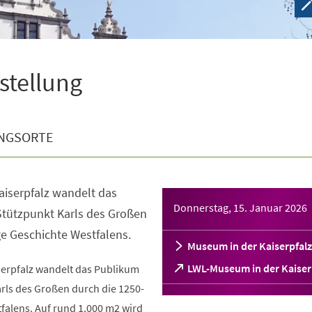
sstellung
NGSORTE
aiserpfalz wandelt das
Donnerstag, 15. Januar 2026
tützpunkt Karls des Großen
ge Geschichte Westfalens.
Museum in der Kaiserpfalz
(Öffnet
LWL-Museum in der Kaiser
serpfalz wandelt das Publikum
in
rls des Großen durch die 1250-
einem
falens. Auf rund 1.000 m2 wird
neuen