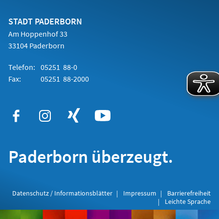
einem
neuen
Tab)
STADT PADERBORN
Am Hoppenhof 33
33104 Paderborn
Telefon:
05251 88-0
Fax:
05251 88-2000
Paderborn überzeugt.
Datenschutz / Informationsblätter
Impressum
Barrierefreiheit
Leichte Sprache