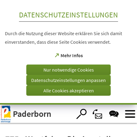
Inhalt anspringen
DATENSCHUTZEINSTELLUNGEN
Durch die Nutzung dieser Website erklären Sie sich damit
einverstanden, dass diese Seite Cookies verwendet.
(Öffnet
Mehr Infos
in
einem
Nur notwendige Cookies
neuen
Tab)
Datenschutzeinstellungen anpassen
Alle Cookies akzeptieren
Visuelle
Paderborn
Assistenzsoftware
öffnen.