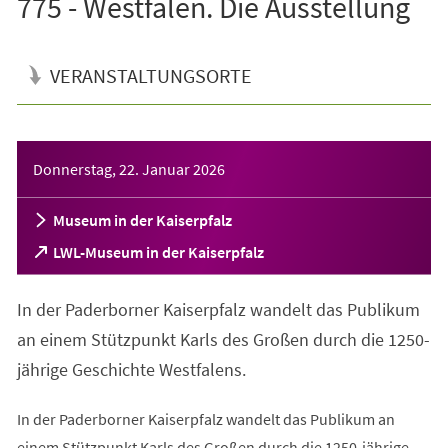
775 - Westfalen. Die Ausstellung
VERANSTALTUNGSORTE
Veranstaltungsinformationen
Donnerstag, 22. Januar 2026
Museum in der Kaiserpfalz
(Öffnet
LWL-Museum in der Kaiserpfalz
in
einem
In der Paderborner Kaiserpfalz wandelt das Publikum
neuen
Tab)
an einem Stützpunkt Karls des Großen durch die 1250-
jährige Geschichte Westfalens.
In der Paderborner Kaiserpfalz wandelt das Publikum an
einem Stützpunkt Karls des Großen durch die 1250-jährige