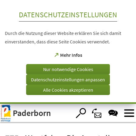
Inhalt anspringen
DATENSCHUTZEINSTELLUNGEN
Durch die Nutzung dieser Website erklären Sie sich damit
einverstanden, dass diese Seite Cookies verwendet.
(Öffnet
Mehr Infos
in
einem
Nur notwendige Cookies
neuen
Tab)
Datenschutzeinstellungen anpassen
Alle Cookies akzeptieren
Visuelle
Paderborn
Assistenzsoftware
öffnen.