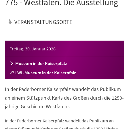
775 - Westfalen. Die Ausstellung
VERANSTALTUNGSORTE
Veranstaltungsinformationen
Freitag, 30. Januar 2026
Museum in der Kaiserpfalz
(Öffnet
LWL-Museum in der Kaiserpfalz
in
einem
In der Paderborner Kaiserpfalz wandelt das Publikum
neuen
Tab)
an einem Stützpunkt Karls des Großen durch die 1250-
jährige Geschichte Westfalens.
In der Paderborner Kaiserpfalz wandelt das Publikum an
einem Stützpunkt Karls des Großen durch die 1250-jährige