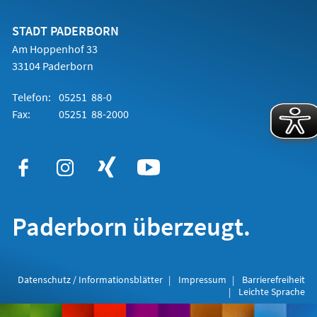
einem
neuen
Tab)
STADT PADERBORN
Am Hoppenhof 33
33104 Paderborn
Telefon:
05251 88-0
Fax:
05251 88-2000
Paderborn überzeugt.
Datenschutz / Informationsblätter
Impressum
Barrierefreiheit
Leichte Sprache