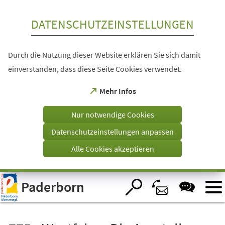
Inhalt anspringen
DATENSCHUTZEINSTELLUNGEN
Durch die Nutzung dieser Website erklären Sie sich damit
einverstanden, dass diese Seite Cookies verwendet.
(Öffnet
Mehr Infos
in
einem
Nur notwendige Cookies
neuen
Tab)
Datenschutzeinstellungen anpassen
Alle Cookies akzeptieren
Visuelle
Paderborn
Assistenzsoftware
öffnen.