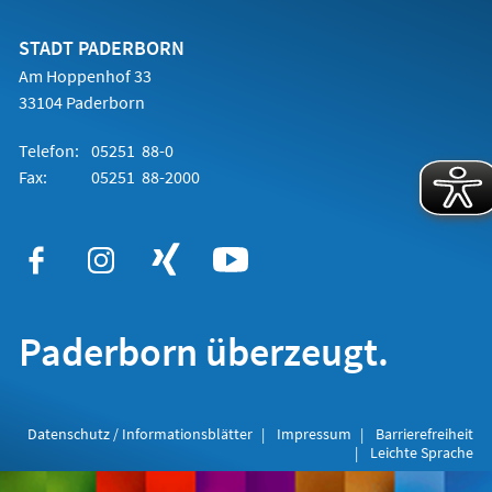
einem
neuen
Tab)
STADT PADERBORN
Am Hoppenhof 33
33104 Paderborn
Telefon:
05251 88-0
Fax:
05251 88-2000
Paderborn überzeugt.
Datenschutz / Informationsblätter
Impressum
Barrierefreiheit
Leichte Sprache