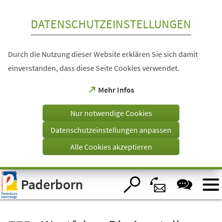
Inhalt anspringen
DATENSCHUTZEINSTELLUNGEN
Durch die Nutzung dieser Website erklären Sie sich damit
einverstanden, dass diese Seite Cookies verwendet.
(Öffnet
Mehr Infos
in
einem
Nur notwendige Cookies
neuen
Tab)
Datenschutzeinstellungen anpassen
Alle Cookies akzeptieren
Visuelle
Paderborn
Assistenzsoftware
öffnen.