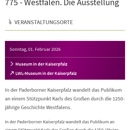
775 - Westfalen. Die Ausstellung
VERANSTALTUNGSORTE
Veranstaltungsinformationen
Sonntag, 01. Februar 2026
Museum in der Kaiserpfalz
(Öffnet
LWL-Museum in der Kaiserpfalz
in
einem
In der Paderborner Kaiserpfalz wandelt das Publikum
neuen
Tab)
an einem Stützpunkt Karls des Großen durch die 1250-
jährige Geschichte Westfalens.
In der Paderborner Kaiserpfalz wandelt das Publikum an
einem Stützpunkt Karls des Großen durch die 1250-jährige