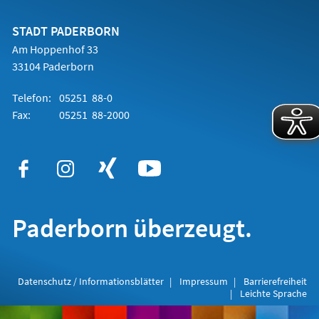
einem
neuen
Tab)
STADT PADERBORN
Am Hoppenhof 33
33104 Paderborn
Telefon:
05251 88-0
Fax:
05251 88-2000
Paderborn überzeugt.
Datenschutz / Informationsblätter
Impressum
Barrierefreiheit
Leichte Sprache