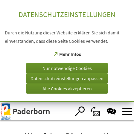
Inhalt anspringen
DATENSCHUTZEINSTELLUNGEN
Durch die Nutzung dieser Website erklären Sie sich damit
einverstanden, dass diese Seite Cookies verwendet.
(Öffnet
Mehr Infos
in
einem
Nur notwendige Cookies
neuen
Tab)
Datenschutzeinstellungen anpassen
Alle Cookies akzeptieren
Visuelle
Paderborn
Assistenzsoftware
öffnen.