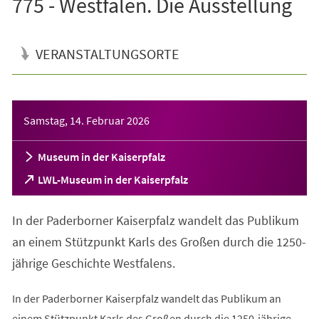
775 - Westfalen. Die Ausstellung
VERANSTALTUNGSORTE
Veranstaltungsinformationen
Samstag, 14. Februar 2026
Museum in der Kaiserpfalz
(Öffnet
LWL-Museum in der Kaiserpfalz
in
einem
In der Paderborner Kaiserpfalz wandelt das Publikum
neuen
Tab)
an einem Stützpunkt Karls des Großen durch die 1250-
jährige Geschichte Westfalens.
In der Paderborner Kaiserpfalz wandelt das Publikum an
einem Stützpunkt Karls des Großen durch die 1250-jährige