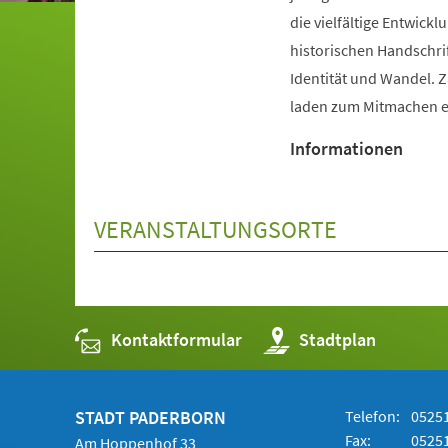
die vielfältige Entwic
historischen Handschri
Identität und Wandel. 
laden zum Mitmachen e
Informationen
VERANSTALTUNGSORTE
Kontaktformular
(Öffnet
Stadtplan
in
einem
neuen
Tab)
STADT PADERBORN
Telefon:
05251
Fax:
05251
Am Hoppenhof 33