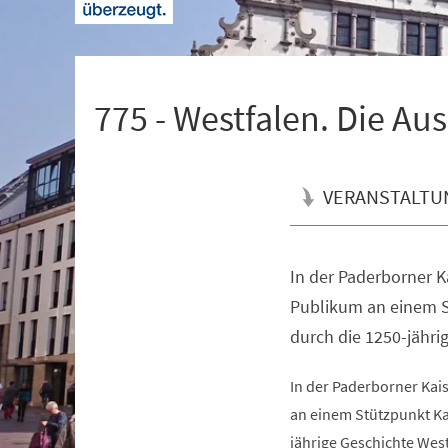
+
1
775 - Westfalen. Die Au
VERANSTALTU
In der Paderborner K
Veranstaltungsinformationen
Publikum an einem S
durch die 1250-jähri
In der Paderborner Kai
an einem Stützpunkt Ka
jährige Geschichte West