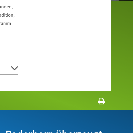
Funden,
dition,
ogramm