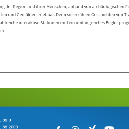
Tab)
klung der Region und ihrer Menschen, anhand von archäologischen 
ften und Gemälden erlebbar. Denn sie erzählen Geschichten von Tra
Zahlreiche interaktive Stationen und ein umfangreiches Begleitpr
in.
 88-0
 88-2000