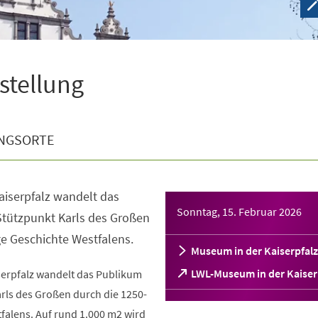
sstellung
NGSORTE
aiserpfalz wandelt das
Sonntag, 15. Februar 2026
tützpunkt Karls des Großen
ge Geschichte Westfalens.
Museum in der Kaiserpfalz
(Öffnet
LWL-Museum in der Kaiser
serpfalz wandelt das Publikum
in
rls des Großen durch die 1250-
einem
falens. Auf rund 1.000 m2 wird
neuen