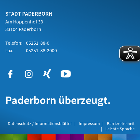
einem
neuen
Tab)
STADT PADERBORN
Am Hoppenhof 33
33104 Paderborn
Telefon:
05251 88-0
Fax:
05251 88-2000
Paderborn überzeugt.
Datenschutz / Informationsblätter
Impressum
Barrierefreiheit
Leichte Sprache