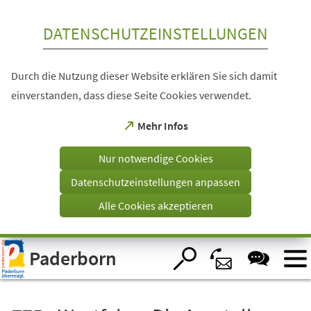
Inhalt anspringen
DATENSCHUTZEINSTELLUNGEN
Durch die Nutzung dieser Website erklären Sie sich damit
einverstanden, dass diese Seite Cookies verwendet.
(Öffnet
Mehr Infos
in
einem
Nur notwendige Cookies
neuen
Tab)
Datenschutzeinstellungen anpassen
Alle Cookies akzeptieren
Visuelle
Paderborn
Assistenzsoftware
öffnen.