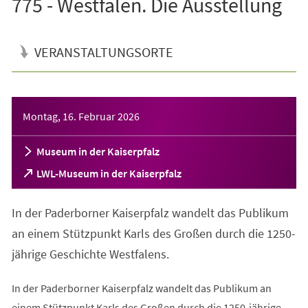
775 - Westfalen. Die Ausstellung
VERANSTALTUNGSORTE
Veranstaltungsinformationen
Montag, 16. Februar 2026
Museum in der Kaiserpfalz
(Öffnet
LWL-Museum in der Kaiserpfalz
in
einem
In der Paderborner Kaiserpfalz wandelt das Publikum
neuen
Tab)
an einem Stützpunkt Karls des Großen durch die 1250-
jährige Geschichte Westfalens.
In der Paderborner Kaiserpfalz wandelt das Publikum an
einem Stützpunkt Karls des Großen durch die 1250-jährige