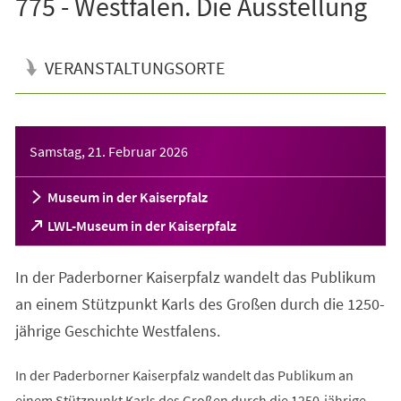
775 - Westfalen. Die Ausstellung
VERANSTALTUNGSORTE
Veranstaltungsinformationen
Samstag, 21. Februar 2026
Museum in der Kaiserpfalz
(Öffnet
LWL-Museum in der Kaiserpfalz
in
einem
In der Paderborner Kaiserpfalz wandelt das Publikum
neuen
Tab)
an einem Stützpunkt Karls des Großen durch die 1250-
jährige Geschichte Westfalens.
In der Paderborner Kaiserpfalz wandelt das Publikum an
einem Stützpunkt Karls des Großen durch die 1250-jährige