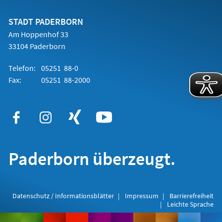
einem
neuen
Tab)
STADT PADERBORN
Am Hoppenhof 33
33104 Paderborn
Telefon:
05251 88-0
Fax:
05251 88-2000
Paderborn überzeugt.
Datenschutz / Informationsblätter
Impressum
Barrierefreiheit
Leichte Sprache