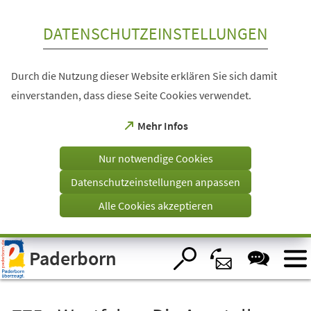
Inhalt anspringen
DATENSCHUTZEINSTELLUNGEN
Durch die Nutzung dieser Website erklären Sie sich damit
einverstanden, dass diese Seite Cookies verwendet.
(Öffnet
Mehr Infos
in
einem
Nur notwendige Cookies
neuen
Tab)
Datenschutzeinstellungen anpassen
Alle Cookies akzeptieren
Visuelle
Paderborn
Assistenzsoftware
öffnen.