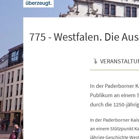
+
1
775 - Westfalen. Die Au
VERANSTALTU
In der Paderborner K
Veranstaltungsinformationen
Publikum an einem S
durch die 1250-jähri
In der Paderborner Kai
an einem Stützpunkt Ka
jährige Geschichte West