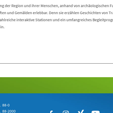
Tab)
klung der Region und ihrer Menschen, anhand von archäologischen 
ften und Gemälden erlebbar. Denn sie erzählen Geschichten von Tra
Zahlreiche interaktive Stationen und ein umfangreiches Begleitpr
in.
 88-0
 88-2000