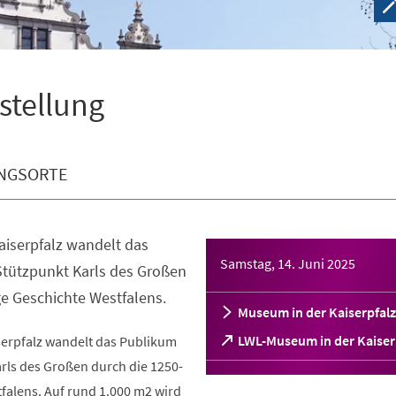
sstellung
NGSORTE
aiserpfalz wandelt das
Samstag, 14. Juni 2025
tützpunkt Karls des Großen
ge Geschichte Westfalens.
Museum in der Kaiserpfalz
(Öffnet
LWL-Museum in der Kaiser
serpfalz wandelt das Publikum
in
rls des Großen durch die 1250-
einem
falens. Auf rund 1.000 m2 wird
neuen