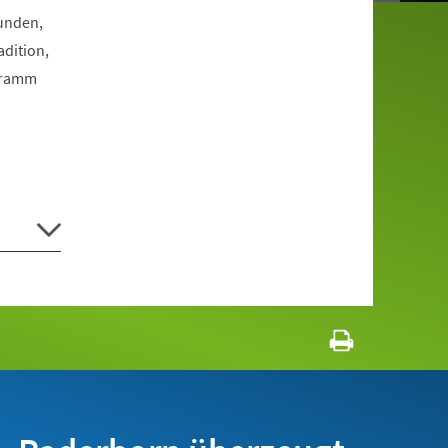
Funden,
dition,
ogramm