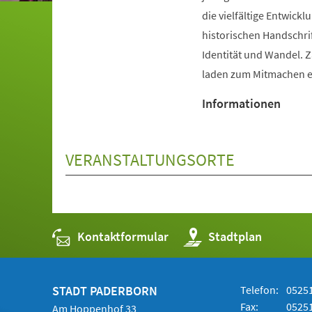
die vielfältige Entwic
historischen Handschri
Identität und Wandel. 
laden zum Mitmachen e
Informationen
VERANSTALTUNGSORTE
Kontaktformular
(Öffnet
Stadtplan
in
einem
neuen
Tab)
STADT PADERBORN
Telefon:
05251
Fax:
05251
Am Hoppenhof 33