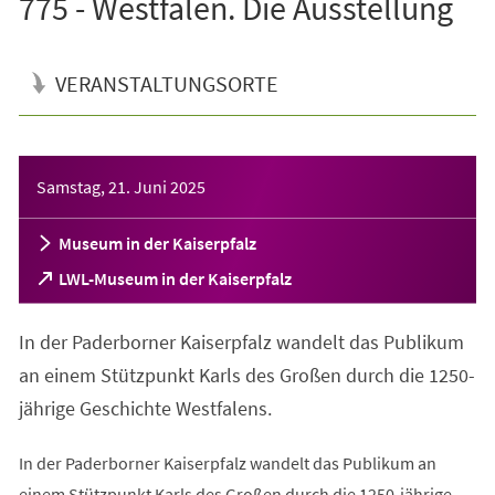
775 - Westfalen. Die Ausstellung
VERANSTALTUNGSORTE
Veranstaltungsinformationen
Samstag, 21. Juni 2025
Museum in der Kaiserpfalz
(Öffnet
LWL-Museum in der Kaiserpfalz
in
einem
In der Paderborner Kaiserpfalz wandelt das Publikum
neuen
Tab)
an einem Stützpunkt Karls des Großen durch die 1250-
jährige Geschichte Westfalens.
In der Paderborner Kaiserpfalz wandelt das Publikum an
einem Stützpunkt Karls des Großen durch die 1250-jährige