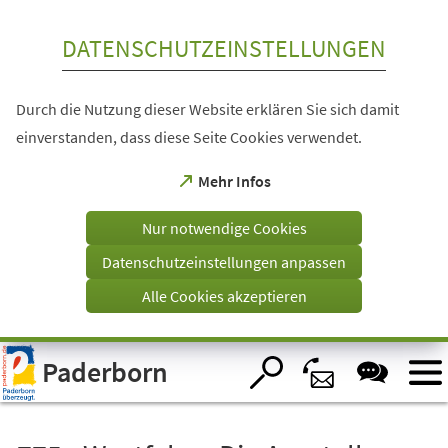
Inhalt anspringen
DATENSCHUTZEINSTELLUNGEN
Durch die Nutzung dieser Website erklären Sie sich damit
einverstanden, dass diese Seite Cookies verwendet.
(Öffnet
Mehr Infos
in
einem
Nur notwendige Cookies
neuen
Tab)
Datenschutzeinstellungen anpassen
Alle Cookies akzeptieren
Visuelle
Paderborn
Assistenzsoftware
öffnen.