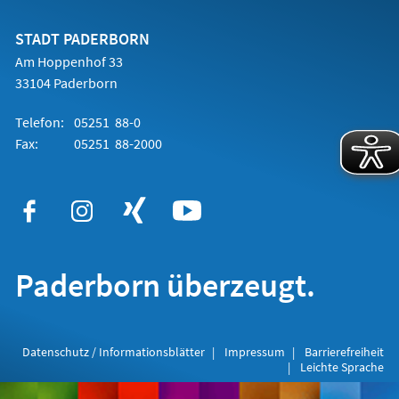
einem
neuen
Tab)
STADT PADERBORN
Am Hoppenhof 33
33104 Paderborn
Telefon:
05251 88-0
Fax:
05251 88-2000
Paderborn überzeugt.
Datenschutz / Informationsblätter
Impressum
Barrierefreiheit
Leichte Sprache