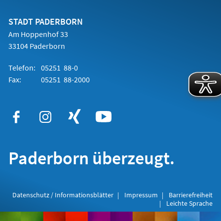
einem
neuen
Tab)
STADT PADERBORN
Am Hoppenhof 33
33104 Paderborn
Telefon:
05251 88-0
Fax:
05251 88-2000
Paderborn überzeugt.
Datenschutz / Informationsblätter
Impressum
Barrierefreiheit
Leichte Sprache