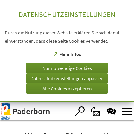
Inhalt anspringen
DATENSCHUTZEINSTELLUNGEN
Durch die Nutzung dieser Website erklären Sie sich damit
einverstanden, dass diese Seite Cookies verwendet.
(Öffnet
Mehr Infos
in
einem
Nur notwendige Cookies
neuen
Tab)
Datenschutzeinstellungen anpassen
Alle Cookies akzeptieren
Visuelle
Paderborn
Assistenzsoftware
öffnen.