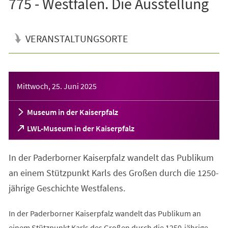
775 - Westfalen. Die Ausstellung
VERANSTALTUNGSORTE
Veranstaltungsinformationen
Mittwoch, 25. Juni 2025
Museum in der Kaiserpfalz
(Öffnet
LWL-Museum in der Kaiserpfalz
in
einem
In der Paderborner Kaiserpfalz wandelt das Publikum
neuen
Tab)
an einem Stützpunkt Karls des Großen durch die 1250-
jährige Geschichte Westfalens.
In der Paderborner Kaiserpfalz wandelt das Publikum an
einem Stützpunkt Karls des Großen durch die 1250-jährige