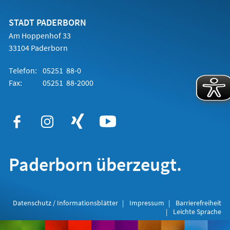
einem
neuen
Tab)
STADT PADERBORN
Am Hoppenhof 33
33104 Paderborn
Telefon:
05251 88-0
Fax:
05251 88-2000
Paderborn überzeugt.
Datenschutz / Informationsblätter
Impressum
Barrierefreiheit
Leichte Sprache