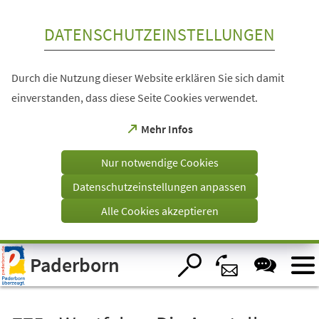
Inhalt anspringen
DATENSCHUTZEINSTELLUNGEN
Durch die Nutzung dieser Website erklären Sie sich damit
einverstanden, dass diese Seite Cookies verwendet.
(Öffnet
Mehr Infos
in
einem
Nur notwendige Cookies
neuen
Tab)
Datenschutzeinstellungen anpassen
Alle Cookies akzeptieren
Visuelle
Paderborn
Assistenzsoftware
öffnen.