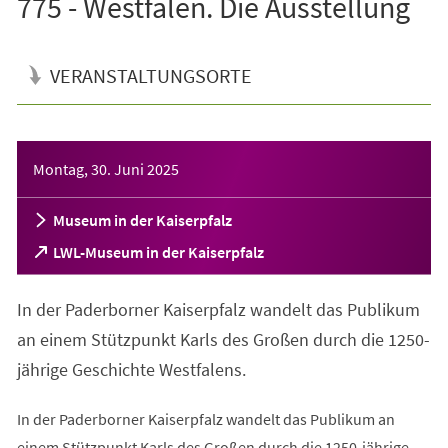
775 - Westfalen. Die Ausstellung
VERANSTALTUNGSORTE
Veranstaltungsinformationen
Montag, 30. Juni 2025
Museum in der Kaiserpfalz
(Öffnet
LWL-Museum in der Kaiserpfalz
in
einem
In der Paderborner Kaiserpfalz wandelt das Publikum
neuen
Tab)
an einem Stützpunkt Karls des Großen durch die 1250-
jährige Geschichte Westfalens.
In der Paderborner Kaiserpfalz wandelt das Publikum an
einem Stützpunkt Karls des Großen durch die 1250-jährige