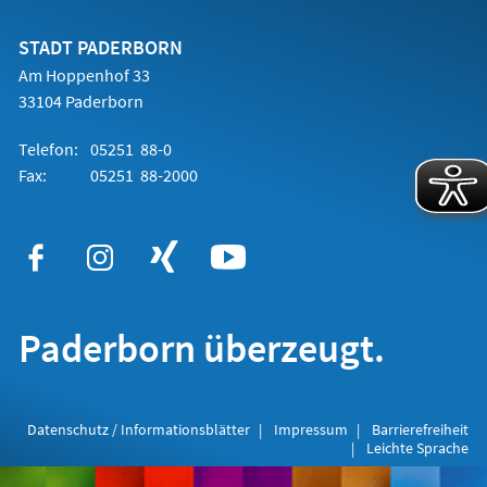
einem
neuen
Tab)
STADT PADERBORN
Am Hoppenhof 33
33104 Paderborn
Telefon:
05251 88-0
Fax:
05251 88-2000
Paderborn überzeugt.
Datenschutz / Informationsblätter
Impressum
Barrierefreiheit
Leichte Sprache