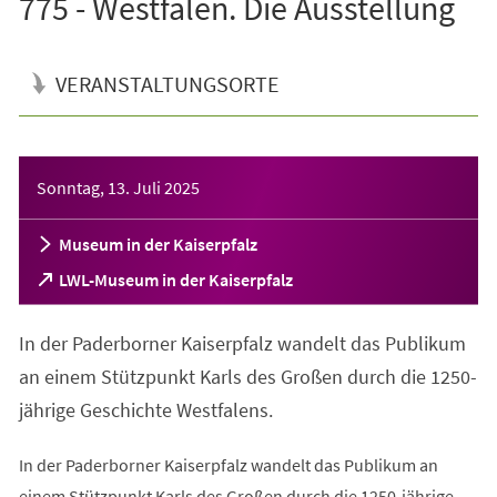
775 - Westfalen. Die Ausstellung
VERANSTALTUNGSORTE
Veranstaltungsinformationen
Sonntag, 13. Juli 2025
Museum in der Kaiserpfalz
(Öffnet
LWL-Museum in der Kaiserpfalz
in
einem
In der Paderborner Kaiserpfalz wandelt das Publikum
neuen
Tab)
an einem Stützpunkt Karls des Großen durch die 1250-
jährige Geschichte Westfalens.
In der Paderborner Kaiserpfalz wandelt das Publikum an
einem Stützpunkt Karls des Großen durch die 1250-jährige