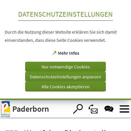
Inhalt anspringen
DATENSCHUTZEINSTELLUNGEN
Durch die Nutzung dieser Website erklären Sie sich damit
einverstanden, dass diese Seite Cookies verwendet.
(Öffnet
Mehr Infos
in
einem
Nur notwendige Cookies
neuen
Tab)
Datenschutzeinstellungen anpassen
Alle Cookies akzeptieren
Visuelle
Paderborn
Assistenzsoftware
öffnen.