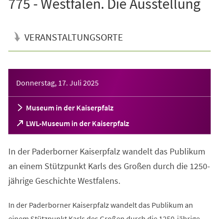
775 - Westfalen. Die Ausstellung
VERANSTALTUNGSORTE
Veranstaltungsinformationen
Donnerstag, 17. Juli 2025
Museum in der Kaiserpfalz
(Öffnet
LWL-Museum in der Kaiserpfalz
in
einem
In der Paderborner Kaiserpfalz wandelt das Publikum
neuen
Tab)
an einem Stützpunkt Karls des Großen durch die 1250-
jährige Geschichte Westfalens.
In der Paderborner Kaiserpfalz wandelt das Publikum an
einem Stützpunkt Karls des Großen durch die 1250-jährige