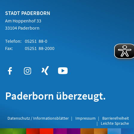
einem
neuen
Tab)
STADT PADERBORN
Am Hoppenhof 33
33104 Paderborn
Telefon:
05251 88-0
Fax:
05251 88-2000
Paderborn überzeugt.
Datenschutz / Informationsblätter
Impressum
Barrierefreiheit
Leichte Sprache