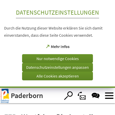
Inhalt anspringen
DATENSCHUTZEINSTELLUNGEN
Durch die Nutzung dieser Website erklären Sie sich damit
einverstanden, dass diese Seite Cookies verwendet.
(Öffnet
Mehr Infos
in
einem
Nur notwendige Cookies
neuen
Tab)
Datenschutzeinstellungen anpassen
Alle Cookies akzeptieren
Visuelle
Paderborn
Assistenzsoftware
öffnen.