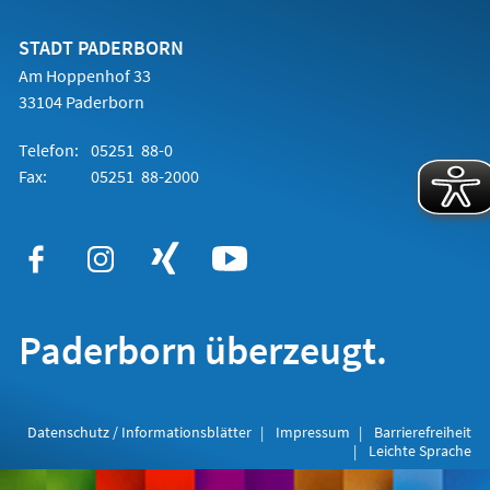
einem
neuen
Tab)
STADT PADERBORN
Am Hoppenhof 33
33104 Paderborn
Telefon:
05251 88-0
Fax:
05251 88-2000
Paderborn überzeugt.
Datenschutz / Informationsblätter
Impressum
Barrierefreiheit
Leichte Sprache