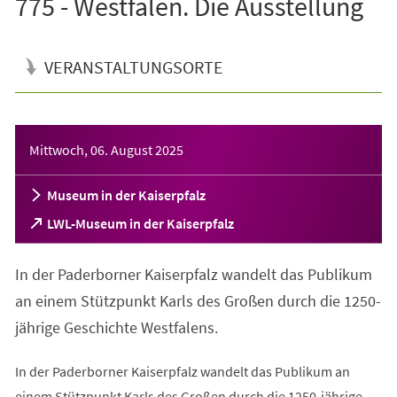
775 - Westfalen. Die Ausstellung
VERANSTALTUNGSORTE
Veranstaltungsinformationen
Mittwoch, 06. August 2025
Museum in der Kaiserpfalz
(Öffnet
LWL-Museum in der Kaiserpfalz
in
einem
In der Paderborner Kaiserpfalz wandelt das Publikum
neuen
Tab)
an einem Stützpunkt Karls des Großen durch die 1250-
jährige Geschichte Westfalens.
In der Paderborner Kaiserpfalz wandelt das Publikum an
einem Stützpunkt Karls des Großen durch die 1250-jährige