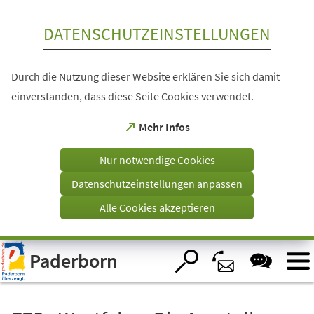
Inhalt anspringen
DATENSCHUTZEINSTELLUNGEN
Durch die Nutzung dieser Website erklären Sie sich damit
einverstanden, dass diese Seite Cookies verwendet.
(Öffnet
Mehr Infos
in
einem
Nur notwendige Cookies
neuen
Tab)
Datenschutzeinstellungen anpassen
Alle Cookies akzeptieren
Visuelle
Paderborn
Assistenzsoftware
öffnen.