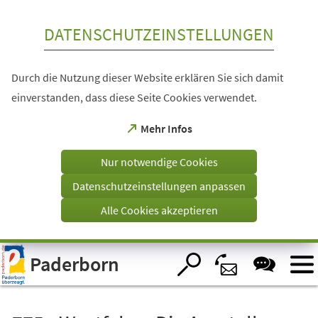
Inhalt anspringen
DATENSCHUTZEINSTELLUNGEN
Durch die Nutzung dieser Website erklären Sie sich damit
einverstanden, dass diese Seite Cookies verwendet.
(Öffnet
Mehr Infos
in
einem
Nur notwendige Cookies
neuen
Tab)
Datenschutzeinstellungen anpassen
Alle Cookies akzeptieren
Visuelle
Paderborn
Assistenzsoftware
öffnen.