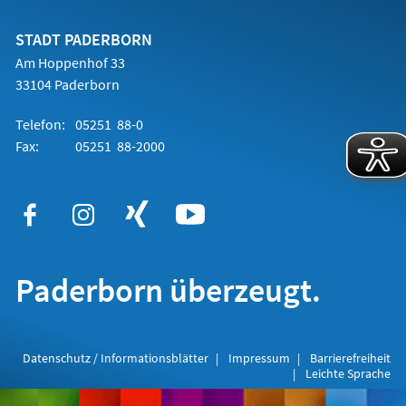
einem
neuen
Tab)
STADT PADERBORN
Am Hoppenhof 33
33104 Paderborn
Telefon:
05251 88-0
Fax:
05251 88-2000
Paderborn überzeugt.
Datenschutz / Informationsblätter
Impressum
Barrierefreiheit
Leichte Sprache