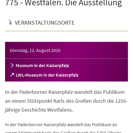
775 - Westfalen. Die Ausstellung
VERANSTALTUNGSORTE
Veranstaltungsinformationen
Dienstag, 12. August 2025
Museum in der Kaiserpfalz
(Öffnet
LWL-Museum in der Kaiserpfalz
in
einem
In der Paderborner Kaiserpfalz wandelt das Publikum
neuen
Tab)
an einem Stützpunkt Karls des Großen durch die 1250-
jährige Geschichte Westfalens.
In der Paderborner Kaiserpfalz wandelt das Publikum an
einem Stützpunkt Karls des Großen durch die 1250-jährige