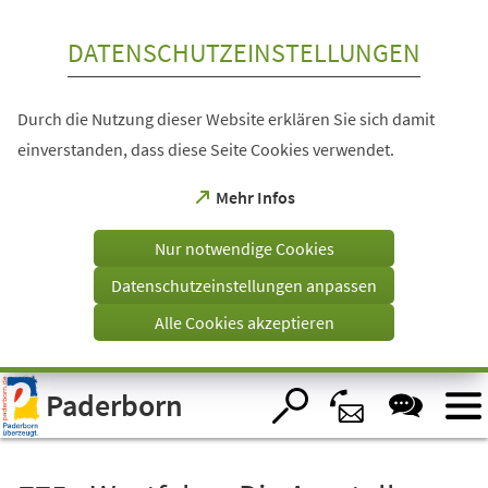
Inhalt anspringen
DATENSCHUTZEINSTELLUNGEN
Durch die Nutzung dieser Website erklären Sie sich damit
einverstanden, dass diese Seite Cookies verwendet.
(Öffnet
Mehr Infos
in
einem
Nur notwendige Cookies
neuen
Tab)
Datenschutzeinstellungen anpassen
Alle Cookies akzeptieren
Visuelle
Paderborn
Assistenzsoftware
öffnen.