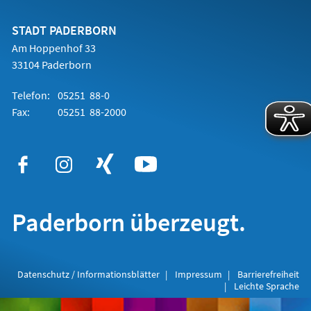
einem
neuen
Tab)
STADT PADERBORN
Am Hoppenhof 33
33104 Paderborn
Telefon:
05251 88-0
Fax:
05251 88-2000
Paderborn überzeugt.
Datenschutz / Informationsblätter
Impressum
Barrierefreiheit
Leichte Sprache