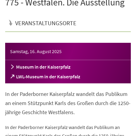
775 - Westfalen. Die Ausstellung
VERANSTALTUNGSORTE
Veranstaltungsinformationen
Samstag, 16. August 2025
Museum in der Kaiserpfalz
(Öffnet
LWL-Museum in der Kaiserpfalz
in
einem
In der Paderborner Kaiserpfalz wandelt das Publikum
neuen
Tab)
an einem Stützpunkt Karls des Großen durch die 1250-
jährige Geschichte Westfalens.
In der Paderborner Kaiserpfalz wandelt das Publikum an
einem Stützpunkt Karls des Großen durch die 1250-jährige