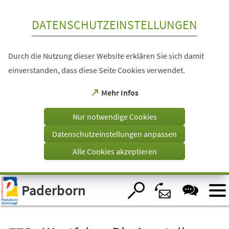
Inhalt anspringen
DATENSCHUTZEINSTELLUNGEN
Durch die Nutzung dieser Website erklären Sie sich damit
einverstanden, dass diese Seite Cookies verwendet.
(Öffnet
Mehr Infos
in
einem
Nur notwendige Cookies
neuen
Tab)
Datenschutzeinstellungen anpassen
Alle Cookies akzeptieren
Visuelle
Paderborn
Assistenzsoftware
öffnen.