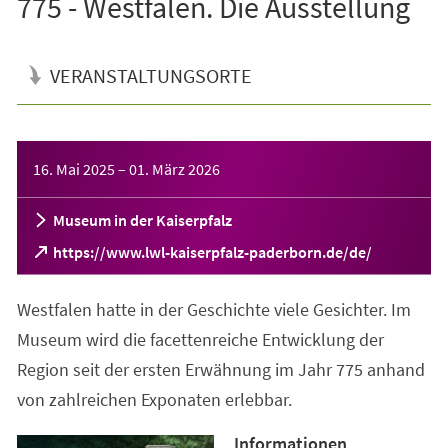
775 - Westfalen. Die Ausstellung
VERANSTALTUNGSORTE
Veranstaltungsinformationen
16. Mai 2025
–
01. März 2026
Museum in der Kaiserpfalz
(Öffnet
https://www.lwl-kaiserpfalz-paderborn.de/de/
in
einem
Westfalen hatte in der Geschichte viele Gesichter. Im
neuen
Tab)
Museum wird die facettenreiche Entwicklung der
Region seit der ersten Erwähnung im Jahr 775 anhand
von zahlreichen Exponaten erlebbar.
Informationen