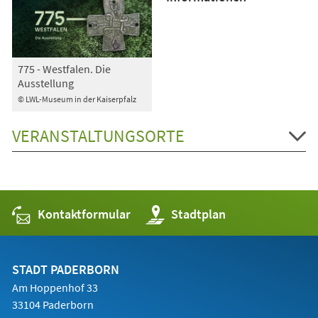
775 - Westfalen. Die
Ausstellung
© LWL-Museum in der Kaiserpfalz
VERANSTALTUNGSORTE
Kontaktformular
(Öffnet
Stadtplan
in
einem
neuen
Tab)
STADT PADERBORN
Am Hoppenhof 33
33104 Paderborn