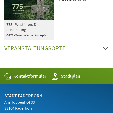
775 - Westfalen. Die
Ausstellung
© LWL-Museum in der Kaiserpfalz
VERANSTALTUNGSORTE
Kontaktformular
(Öffnet
Stadtplan
in
einem
neuen
Tab)
STADT PADERBORN
Am Hoppenhof 33
33104 Paderborn