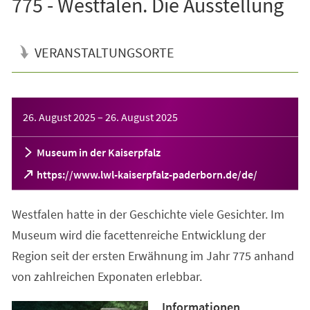
775 - Westfalen. Die Ausstellung
VERANSTALTUNGSORTE
Veranstaltungsinformationen
26. August 2025
–
26. August 2025
Museum in der Kaiserpfalz
(Öffnet
https://www.lwl-kaiserpfalz-paderborn.de/de/
in
einem
Westfalen hatte in der Geschichte viele Gesichter. Im
neuen
Tab)
Museum wird die facettenreiche Entwicklung der
Region seit der ersten Erwähnung im Jahr 775 anhand
von zahlreichen Exponaten erlebbar.
Informationen