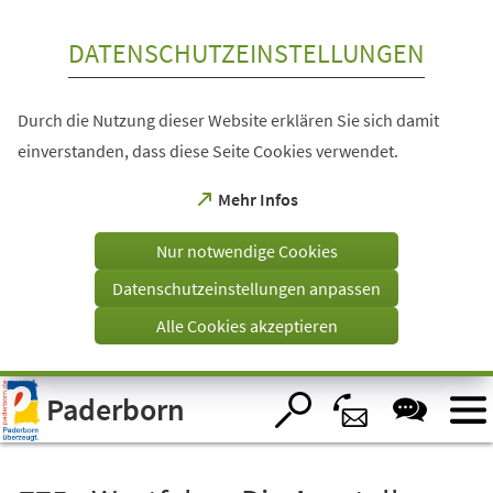
Inhalt anspringen
DATENSCHUTZEINSTELLUNGEN
Durch die Nutzung dieser Website erklären Sie sich damit
einverstanden, dass diese Seite Cookies verwendet.
(Öffnet
Mehr Infos
in
einem
Nur notwendige Cookies
neuen
Tab)
Datenschutzeinstellungen anpassen
Alle Cookies akzeptieren
Visuelle
Paderborn
Assistenzsoftware
öffnen.