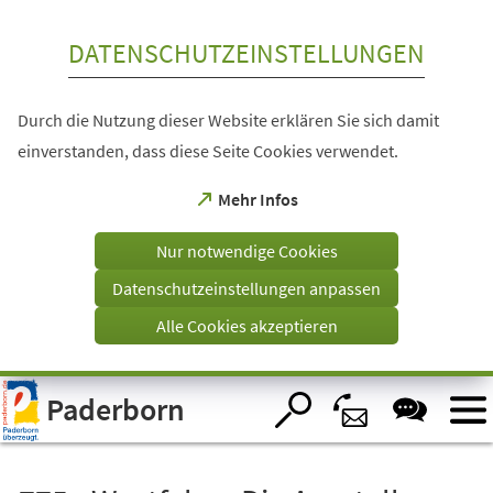
Inhalt anspringen
DATENSCHUTZEINSTELLUNGEN
Durch die Nutzung dieser Website erklären Sie sich damit
einverstanden, dass diese Seite Cookies verwendet.
(Öffnet
Mehr Infos
in
einem
Nur notwendige Cookies
neuen
Tab)
Datenschutzeinstellungen anpassen
Alle Cookies akzeptieren
Visuelle
Paderborn
Assistenzsoftware
öffnen.