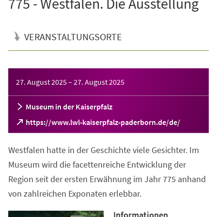
775 - Westfalen. Die Ausstellung
VERANSTALTUNGSORTE
Veranstaltungsinformationen
27. August 2025
–
27. August 2025
Museum in der Kaiserpfalz
(Öffnet
https://www.lwl-kaiserpfalz-paderborn.de/de/
in
einem
Westfalen hatte in der Geschichte viele Gesichter. Im
neuen
Tab)
Museum wird die facettenreiche Entwicklung der
Region seit der ersten Erwähnung im Jahr 775 anhand
von zahlreichen Exponaten erlebbar.
Informationen