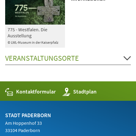
775 - Westfalen. Die
Ausstellung
© LWL-Museum in der Kaiserpfalz
VERANSTALTUNGSORTE
Kontaktformular
(Öffnet
Stadtplan
in
einem
neuen
Tab)
STADT PADERBORN
Am Hoppenhof 33
33104 Paderborn