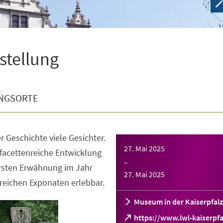
sstellung
NGSORTE
r Geschichte viele Gesichter.
27. Mai 2025
facettenreiche Entwicklung
–
ersten Erwähnung im Jahr
27. Mai 2025
reichen Exponaten erlebbar.
Museum in der Kaiserpfalz
https://www.lwl-kaiserpfa