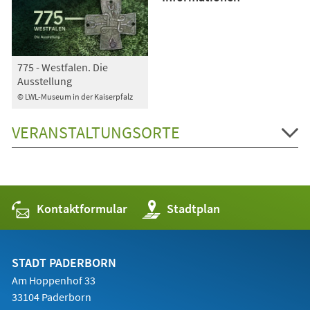
775 - Westfalen. Die
Ausstellung
© LWL-Museum in der Kaiserpfalz
VERANSTALTUNGSORTE
Kontaktformular
(Öffnet
Stadtplan
in
einem
neuen
Tab)
STADT PADERBORN
Am Hoppenhof 33
33104 Paderborn