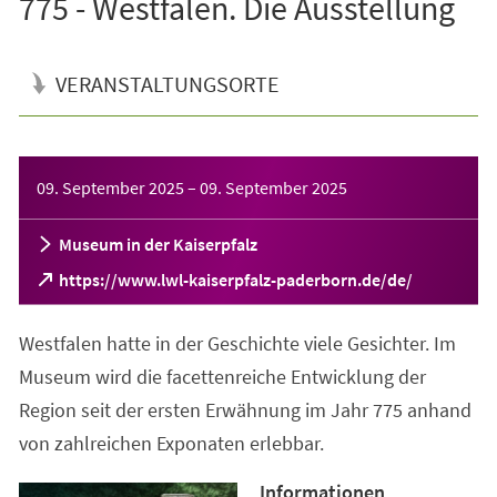
775 - Westfalen. Die Ausstellung
VERANSTALTUNGSORTE
Veranstaltungsinformationen
09. September 2025
–
09. September 2025
Museum in der Kaiserpfalz
(Öffnet
https://www.lwl-kaiserpfalz-paderborn.de/de/
in
einem
Westfalen hatte in der Geschichte viele Gesichter. Im
neuen
Tab)
Museum wird die facettenreiche Entwicklung der
Region seit der ersten Erwähnung im Jahr 775 anhand
von zahlreichen Exponaten erlebbar.
Informationen