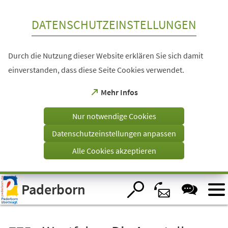
Inhalt anspringen
DATENSCHUTZEINSTELLUNGEN
Durch die Nutzung dieser Website erklären Sie sich damit
einverstanden, dass diese Seite Cookies verwendet.
(Öffnet
Mehr Infos
in
einem
Nur notwendige Cookies
neuen
Tab)
Datenschutzeinstellungen anpassen
Alle Cookies akzeptieren
Visuelle
Paderborn
Assistenzsoftware
öffnen.