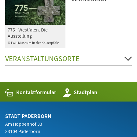
775 - Westfalen. Die
Ausstellung
© LWL-Museum in der Kaiserpfalz
VERANSTALTUNGSORTE
Kontaktformular
(Öffnet
Stadtplan
in
einem
neuen
Tab)
STADT PADERBORN
Am Hoppenhof 33
33104 Paderborn