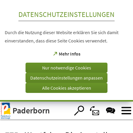
Inhalt anspringen
DATENSCHUTZEINSTELLUNGEN
Durch die Nutzung dieser Website erklären Sie sich damit
einverstanden, dass diese Seite Cookies verwendet.
(Öffnet
Mehr Infos
in
einem
Nur notwendige Cookies
neuen
Tab)
Datenschutzeinstellungen anpassen
Alle Cookies akzeptieren
Visuelle
Paderborn
Assistenzsoftware
öffnen.