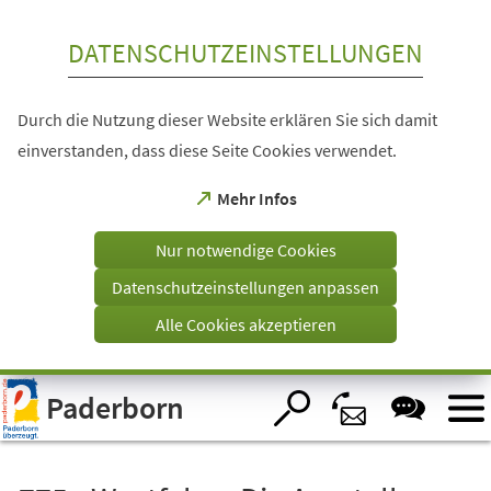
Inhalt anspringen
DATENSCHUTZEINSTELLUNGEN
Durch die Nutzung dieser Website erklären Sie sich damit
einverstanden, dass diese Seite Cookies verwendet.
(Öffnet
Mehr Infos
in
einem
Nur notwendige Cookies
neuen
Tab)
Datenschutzeinstellungen anpassen
Alle Cookies akzeptieren
Visuelle
Paderborn
Assistenzsoftware
öffnen.