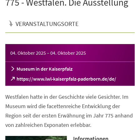
775 - Westfalen. Die Ausstellung
VERANSTALTUNGSORTE
Veranstaltungsinformationen
04. Oktober 2025
–
04. Oktober 2025
Museum in der Kaiserpfalz
(Öffnet
https://www.lwl-kaiserpfalz-paderborn.de/de/
in
einem
Westfalen hatte in der Geschichte viele Gesichter. Im
neuen
Tab)
Museum wird die facettenreiche Entwicklung der
Region seit der ersten Erwähnung im Jahr 775 anhand
von zahlreichen Exponaten erlebbar.
Informationen