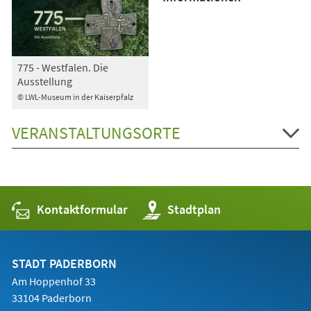
775 - Westfalen. Die
Ausstellung
© LWL-Museum in der Kaiserpfalz
VERANSTALTUNGSORTE
Kontaktformular
(Öffnet
Stadtplan
in
einem
neuen
Tab)
STADT PADERBORN
Am Hoppenhof 33
33104 Paderborn