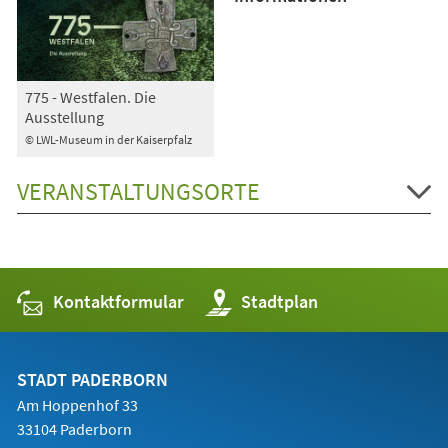
775 - Westfalen. Die
Ausstellung
© LWL-Museum in der Kaiserpfalz
VERANSTALTUNGSORTE
Kontaktformular
(Öffnet
Stadtplan
in
einem
neuen
Tab)
STADT PADERBORN
Am Hoppenhof 33
33104 Paderborn