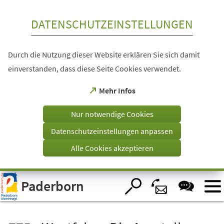
Inhalt anspringen
DATENSCHUTZEINSTELLUNGEN
Durch die Nutzung dieser Website erklären Sie sich damit
einverstanden, dass diese Seite Cookies verwendet.
(Öffnet
Mehr Infos
in
einem
Nur notwendige Cookies
neuen
Tab)
Datenschutzeinstellungen anpassen
Alle Cookies akzeptieren
Visuelle
Paderborn
Assistenzsoftware
öffnen.