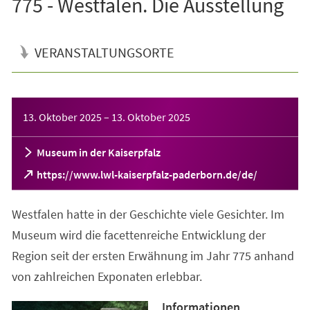
775 - Westfalen. Die Ausstellung
VERANSTALTUNGSORTE
Veranstaltungsinformationen
13. Oktober 2025
–
13. Oktober 2025
Museum in der Kaiserpfalz
(Öffnet
https://www.lwl-kaiserpfalz-paderborn.de/de/
in
einem
Westfalen hatte in der Geschichte viele Gesichter. Im
neuen
Tab)
Museum wird die facettenreiche Entwicklung der
Region seit der ersten Erwähnung im Jahr 775 anhand
von zahlreichen Exponaten erlebbar.
Informationen