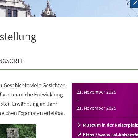
sstellung
NGSORTE
r Geschichte viele Gesichter.
21. November 2025
facettenreiche Entwicklung
–
ersten Erwähnung im Jahr
21. November 2025
reichen Exponaten erlebbar.
Museum in der Kaiserpfalz
https://www.lwl-kaiserpfa