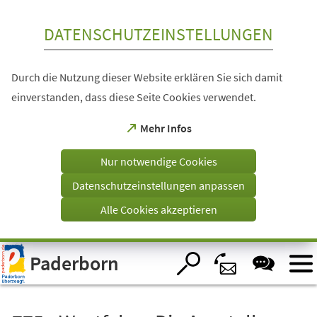
Inhalt anspringen
DATENSCHUTZEINSTELLUNGEN
Durch die Nutzung dieser Website erklären Sie sich damit
einverstanden, dass diese Seite Cookies verwendet.
(Öffnet
Mehr Infos
in
einem
Nur notwendige Cookies
neuen
Tab)
Datenschutzeinstellungen anpassen
Alle Cookies akzeptieren
Visuelle
Paderborn
Assistenzsoftware
öffnen.