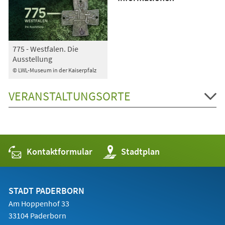
775 - Westfalen. Die
Ausstellung
© LWL-Museum in der Kaiserpfalz
VERANSTALTUNGSORTE
Kontaktformular
(Öffnet
Stadtplan
in
einem
neuen
Tab)
STADT PADERBORN
Am Hoppenhof 33
33104 Paderborn