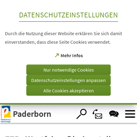
Inhalt anspringen
DATENSCHUTZEINSTELLUNGEN
Durch die Nutzung dieser Website erklären Sie sich damit
einverstanden, dass diese Seite Cookies verwendet.
(Öffnet
Mehr Infos
in
einem
Nur notwendige Cookies
neuen
Tab)
Datenschutzeinstellungen anpassen
Alle Cookies akzeptieren
Visuelle
Paderborn
Assistenzsoftware
öffnen.