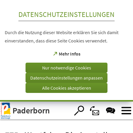
Inhalt anspringen
DATENSCHUTZEINSTELLUNGEN
Durch die Nutzung dieser Website erklären Sie sich damit
einverstanden, dass diese Seite Cookies verwendet.
(Öffnet
Mehr Infos
in
einem
Nur notwendige Cookies
neuen
Tab)
Datenschutzeinstellungen anpassen
Alle Cookies akzeptieren
Visuelle
Paderborn
Assistenzsoftware
öffnen.