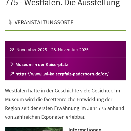
775 - Westfalen. Die Ausstellung
VERANSTALTUNGSORTE
Veranstaltungsinformationen
28. November 2025
–
28. November 2025
Museum in der Kaiserpfalz
(Öffnet
https://www.lwl-kaiserpfalz-paderborn.de/de/
in
einem
Westfalen hatte in der Geschichte viele Gesichter. Im
neuen
Tab)
Museum wird die facettenreiche Entwicklung der
Region seit der ersten Erwähnung im Jahr 775 anhand
von zahlreichen Exponaten erlebbar.
Informationen