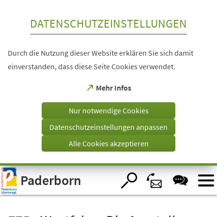
Inhalt anspringen
DATENSCHUTZEINSTELLUNGEN
Durch die Nutzung dieser Website erklären Sie sich damit
einverstanden, dass diese Seite Cookies verwendet.
(Öffnet
Mehr Infos
in
einem
Nur notwendige Cookies
neuen
Tab)
Datenschutzeinstellungen anpassen
Alle Cookies akzeptieren
Visuelle
Paderborn
Assistenzsoftware
öffnen.