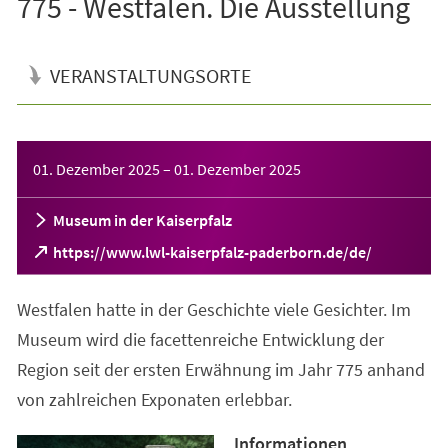
775 - Westfalen. Die Ausstellung
VERANSTALTUNGSORTE
Veranstaltungsinformationen
01. Dezember 2025
–
01. Dezember 2025
Museum in der Kaiserpfalz
(Öffnet
https://www.lwl-kaiserpfalz-paderborn.de/de/
in
einem
Westfalen hatte in der Geschichte viele Gesichter. Im
neuen
Tab)
Museum wird die facettenreiche Entwicklung der
Region seit der ersten Erwähnung im Jahr 775 anhand
von zahlreichen Exponaten erlebbar.
Informationen