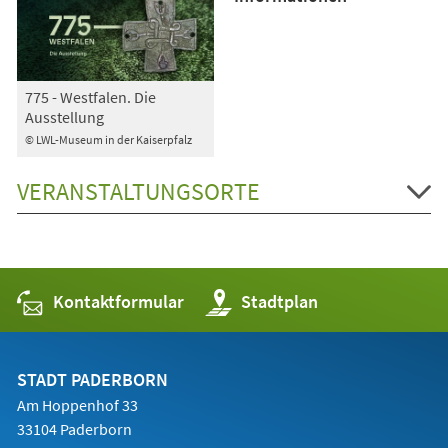
775 - Westfalen. Die
Ausstellung
© LWL-Museum in der Kaiserpfalz
VERANSTALTUNGSORTE
Kontaktformular
(Öffnet
Stadtplan
in
einem
neuen
Tab)
STADT PADERBORN
Am Hoppenhof 33
33104 Paderborn