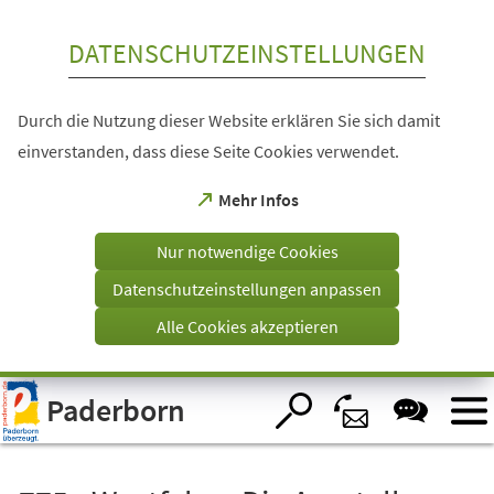
Inhalt anspringen
DATENSCHUTZEINSTELLUNGEN
Durch die Nutzung dieser Website erklären Sie sich damit
einverstanden, dass diese Seite Cookies verwendet.
(Öffnet
Mehr Infos
in
einem
Nur notwendige Cookies
neuen
Tab)
Datenschutzeinstellungen anpassen
Alle Cookies akzeptieren
Visuelle
Paderborn
Assistenzsoftware
öffnen.