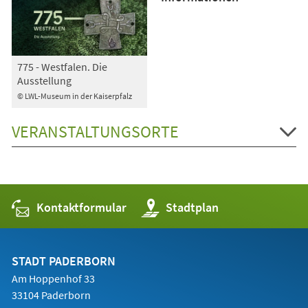
775 - Westfalen. Die
Ausstellung
© LWL-Museum in der Kaiserpfalz
VERANSTALTUNGSORTE
Kontaktformular
(Öffnet
Stadtplan
in
einem
neuen
Tab)
STADT PADERBORN
Am Hoppenhof 33
33104 Paderborn