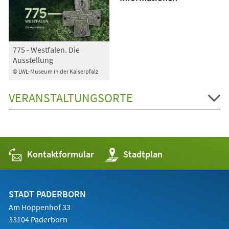
775 - Westfalen. Die
Ausstellung
© LWL-Museum in der Kaiserpfalz
VERANSTALTUNGSORTE
Kontaktformular
(Öffnet
Stadtplan
in
einem
neuen
Tab)
STADT PADERBORN
Am Hoppenhof 33
33104 Paderborn