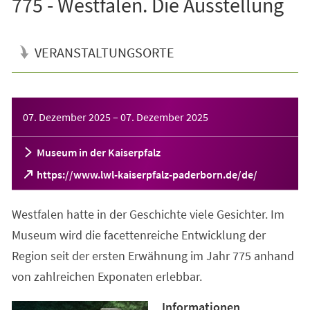
775 - Westfalen. Die Ausstellung
VERANSTALTUNGSORTE
Veranstaltungsinformationen
07. Dezember 2025
–
07. Dezember 2025
Museum in der Kaiserpfalz
(Öffnet
https://www.lwl-kaiserpfalz-paderborn.de/de/
in
einem
Westfalen hatte in der Geschichte viele Gesichter. Im
neuen
Tab)
Museum wird die facettenreiche Entwicklung der
Region seit der ersten Erwähnung im Jahr 775 anhand
von zahlreichen Exponaten erlebbar.
Informationen