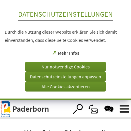
Inhalt anspringen
DATENSCHUTZEINSTELLUNGEN
Durch die Nutzung dieser Website erklären Sie sich damit
einverstanden, dass diese Seite Cookies verwendet.
(Öffnet
Mehr Infos
in
einem
Nur notwendige Cookies
neuen
Tab)
Datenschutzeinstellungen anpassen
Alle Cookies akzeptieren
Visuelle
Paderborn
Assistenzsoftware
öffnen.