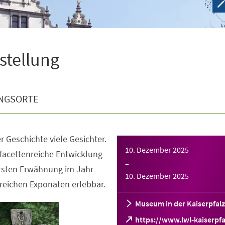
sstellung
NGSORTE
r Geschichte viele Gesichter.
10. Dezember 2025
facettenreiche Entwicklung
–
ersten Erwähnung im Jahr
10. Dezember 2025
reichen Exponaten erlebbar.
Museum in der Kaiserpfalz
https://www.lwl-kaiserpfa