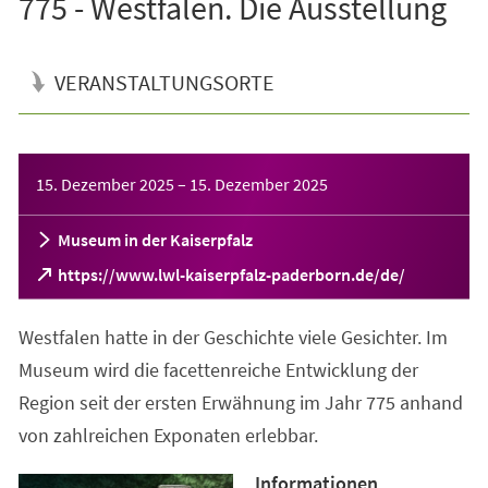
775 - Westfalen. Die Ausstellung
VERANSTALTUNGSORTE
Veranstaltungsinformationen
15. Dezember 2025
–
15. Dezember 2025
Museum in der Kaiserpfalz
(Öffnet
https://www.lwl-kaiserpfalz-paderborn.de/de/
in
einem
Westfalen hatte in der Geschichte viele Gesichter. Im
neuen
Tab)
Museum wird die facettenreiche Entwicklung der
Region seit der ersten Erwähnung im Jahr 775 anhand
von zahlreichen Exponaten erlebbar.
Informationen