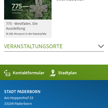
775 - Westfalen. Die
Ausstellung
© LWL-Museum in der Kaiserpfalz
VERANSTALTUNGSORTE
Kontaktformular
(Öffnet
Stadtplan
in
einem
neuen
Tab)
STADT PADERBORN
Am Hoppenhof 33
33104 Paderborn