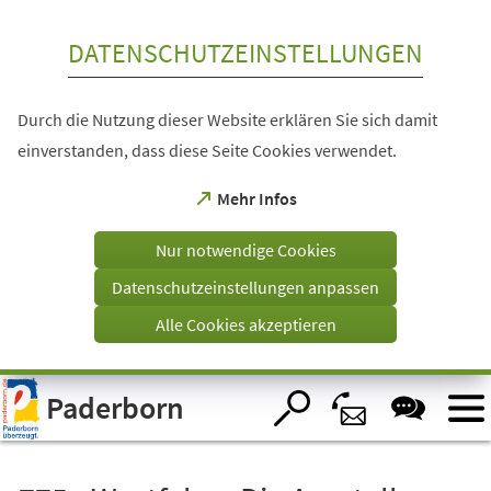
Inhalt anspringen
DATENSCHUTZEINSTELLUNGEN
Durch die Nutzung dieser Website erklären Sie sich damit
einverstanden, dass diese Seite Cookies verwendet.
(Öffnet
Mehr Infos
in
einem
Nur notwendige Cookies
neuen
Tab)
Datenschutzeinstellungen anpassen
Alle Cookies akzeptieren
Visuelle
Paderborn
Assistenzsoftware
öffnen.