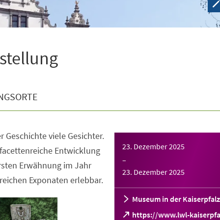
sstellung
NGSORTE
r Geschichte viele Gesichter.
23. Dezember 2025
facettenreiche Entwicklung
–
ersten Erwähnung im Jahr
23. Dezember 2025
reichen Exponaten erlebbar.
Museum in der Kaiserpfalz
https://www.lwl-kaiserpfa