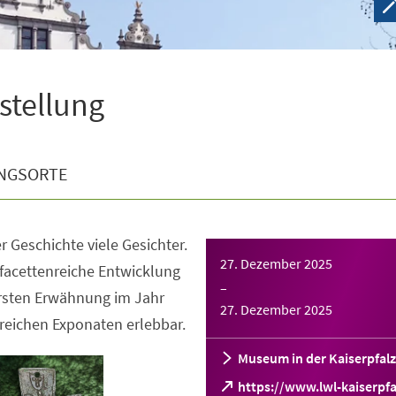
sstellung
NGSORTE
r Geschichte viele Gesichter.
27. Dezember 2025
facettenreiche Entwicklung
–
ersten Erwähnung im Jahr
27. Dezember 2025
reichen Exponaten erlebbar.
Museum in der Kaiserpfalz
https://www.lwl-kaiserpfa