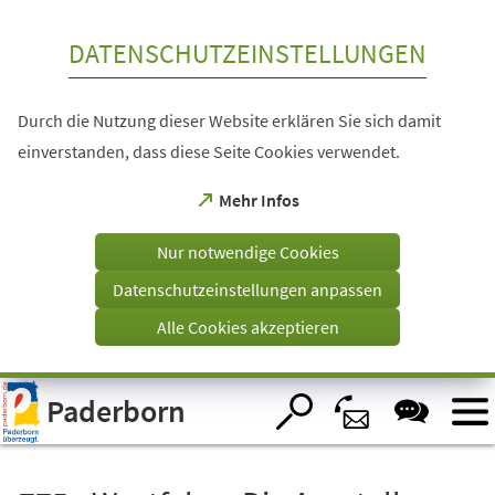
Inhalt anspringen
DATENSCHUTZEINSTELLUNGEN
Durch die Nutzung dieser Website erklären Sie sich damit
einverstanden, dass diese Seite Cookies verwendet.
(Öffnet
Mehr Infos
in
einem
Nur notwendige Cookies
neuen
Tab)
Datenschutzeinstellungen anpassen
Alle Cookies akzeptieren
Visuelle
Paderborn
Assistenzsoftware
öffnen.