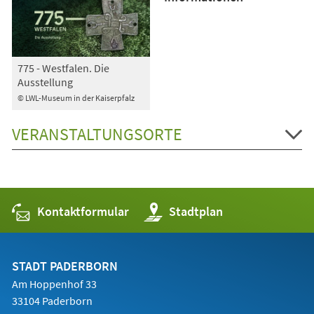
775 - Westfalen. Die
Ausstellung
© LWL-Museum in der Kaiserpfalz
VERANSTALTUNGSORTE
Kontaktformular
(Öffnet
Stadtplan
in
einem
neuen
Tab)
STADT PADERBORN
Am Hoppenhof 33
33104 Paderborn