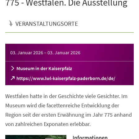
775 - Westfalen. Die Ausstellung
VERANSTALTUNGSORTE
Veranstaltungsinformationen
03. Januar 2026
–
03. Januar 2026
Museum in der Kaiserpfalz
(Öffnet
https://www.lwl-kaiserpfalz-paderborn.de/de/
in
einem
Westfalen hatte in der Geschichte viele Gesichter. Im
neuen
Tab)
Museum wird die facettenreiche Entwicklung der
Region seit der ersten Erwähnung im Jahr 775 anhand
von zahlreichen Exponaten erlebbar.
Informationen