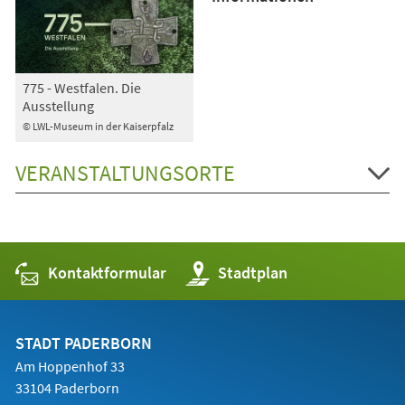
775 - Westfalen. Die
Ausstellung
© LWL-Museum in der Kaiserpfalz
VERANSTALTUNGSORTE
Kontaktformular
(Öffnet
Stadtplan
in
einem
neuen
Tab)
STADT PADERBORN
Am Hoppenhof 33
33104 Paderborn