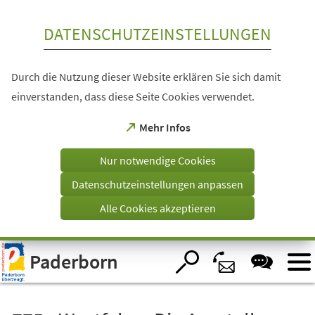
Inhalt anspringen
DATENSCHUTZEINSTELLUNGEN
Durch die Nutzung dieser Website erklären Sie sich damit
einverstanden, dass diese Seite Cookies verwendet.
(Öffnet
Mehr Infos
in
einem
Nur notwendige Cookies
neuen
Tab)
Datenschutzeinstellungen anpassen
Alle Cookies akzeptieren
Visuelle
Paderborn
Assistenzsoftware
öffnen.