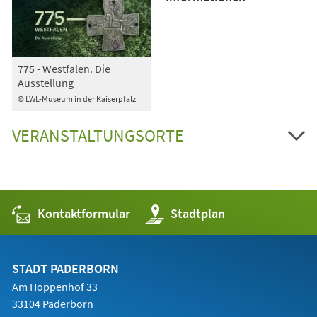
775 - Westfalen. Die
Ausstellung
© LWL-Museum in der Kaiserpfalz
VERANSTALTUNGSORTE
Kontaktformular
(Öffnet
Stadtplan
in
einem
neuen
Tab)
STADT PADERBORN
Am Hoppenhof 33
33104 Paderborn