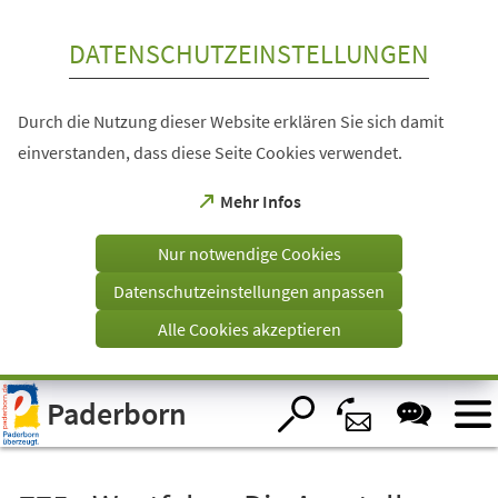
Inhalt anspringen
DATENSCHUTZEINSTELLUNGEN
Durch die Nutzung dieser Website erklären Sie sich damit
einverstanden, dass diese Seite Cookies verwendet.
(Öffnet
Mehr Infos
in
einem
Nur notwendige Cookies
neuen
Tab)
Datenschutzeinstellungen anpassen
Alle Cookies akzeptieren
Visuelle
Paderborn
Assistenzsoftware
öffnen.