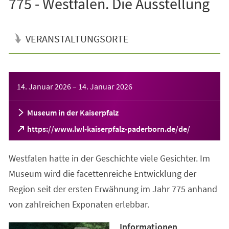
775 - Westfalen. Die Ausstellung
VERANSTALTUNGSORTE
Veranstaltungsinformationen
14. Januar 2026
–
14. Januar 2026
Museum in der Kaiserpfalz
(Öffnet
https://www.lwl-kaiserpfalz-paderborn.de/de/
in
einem
Westfalen hatte in der Geschichte viele Gesichter. Im
neuen
Tab)
Museum wird die facettenreiche Entwicklung der
Region seit der ersten Erwähnung im Jahr 775 anhand
von zahlreichen Exponaten erlebbar.
Informationen