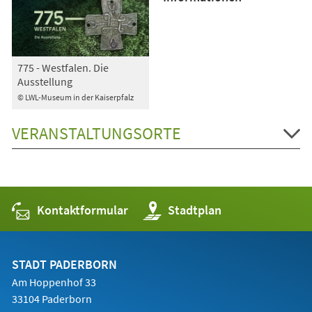
775 - Westfalen. Die
Ausstellung
© LWL-Museum in der Kaiserpfalz
VERANSTALTUNGSORTE
Kontaktformular
(Öffnet
Stadtplan
in
einem
neuen
Tab)
STADT PADERBORN
Am Hoppenhof 33
33104 Paderborn