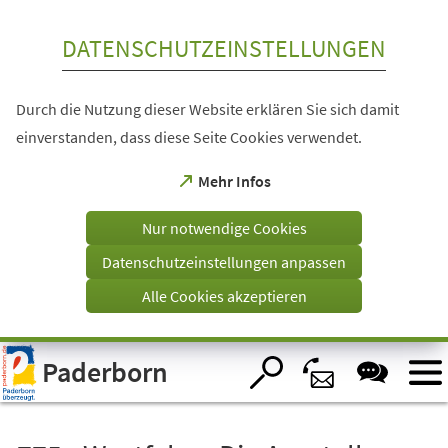
Inhalt anspringen
DATENSCHUTZEINSTELLUNGEN
Durch die Nutzung dieser Website erklären Sie sich damit
einverstanden, dass diese Seite Cookies verwendet.
(Öffnet
Mehr Infos
in
einem
Nur notwendige Cookies
neuen
Tab)
Datenschutzeinstellungen anpassen
Alle Cookies akzeptieren
Visuelle
Paderborn
Assistenzsoftware
öffnen.