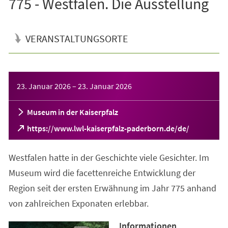
775 - Westfalen. Die Ausstellung
VERANSTALTUNGSORTE
Veranstaltungsinformationen
23. Januar 2026
–
23. Januar 2026
Museum in der Kaiserpfalz
(Öffnet
https://www.lwl-kaiserpfalz-paderborn.de/de/
in
einem
Westfalen hatte in der Geschichte viele Gesichter. Im
neuen
Tab)
Museum wird die facettenreiche Entwicklung der
Region seit der ersten Erwähnung im Jahr 775 anhand
von zahlreichen Exponaten erlebbar.
Informationen