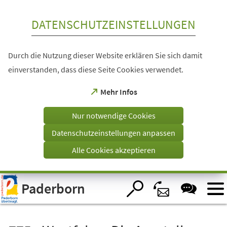
Inhalt anspringen
DATENSCHUTZEINSTELLUNGEN
Durch die Nutzung dieser Website erklären Sie sich damit
einverstanden, dass diese Seite Cookies verwendet.
(Öffnet
Mehr Infos
in
einem
Nur notwendige Cookies
neuen
Tab)
Datenschutzeinstellungen anpassen
Alle Cookies akzeptieren
Visuelle
Paderborn
Assistenzsoftware
öffnen.