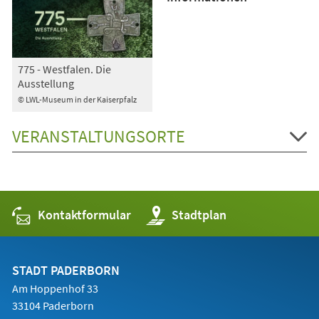
775 - Westfalen. Die
Ausstellung
© LWL-Museum in der Kaiserpfalz
VERANSTALTUNGSORTE
Kontaktformular
(Öffnet
Stadtplan
in
einem
neuen
Tab)
STADT PADERBORN
Am Hoppenhof 33
33104 Paderborn