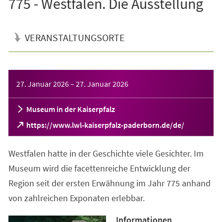
775 - Westfalen. Die Ausstellung
VERANSTALTUNGSORTE
Veranstaltungsinformationen
27. Januar 2026
–
27. Januar 2026
Museum in der Kaiserpfalz
(Öffnet
https://www.lwl-kaiserpfalz-paderborn.de/de/
in
einem
Westfalen hatte in der Geschichte viele Gesichter. Im
neuen
Tab)
Museum wird die facettenreiche Entwicklung der
Region seit der ersten Erwähnung im Jahr 775 anhand
von zahlreichen Exponaten erlebbar.
Informationen