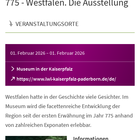
775 - Westfalen. Die Ausstellung
VERANSTALTUNGSORTE
Veranstaltungsinformationen
01. Februar 2026
–
01. Februar 2026
Museum in der Kaiserpfalz
(Öffnet
https://www.lwl-kaiserpfalz-paderborn.de/de/
in
einem
Westfalen hatte in der Geschichte viele Gesichter. Im
neuen
Tab)
Museum wird die facettenreiche Entwicklung der
Region seit der ersten Erwähnung im Jahr 775 anhand
von zahlreichen Exponaten erlebbar.
Informationen