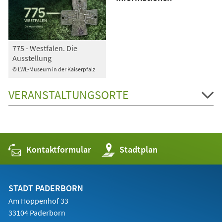
775 - Westfalen. Die
Ausstellung
© LWL-Museum in der Kaiserpfalz
VERANSTALTUNGSORTE
Kontaktformular
(Öffnet
Stadtplan
in
einem
neuen
Tab)
STADT PADERBORN
Am Hoppenhof 33
33104 Paderborn