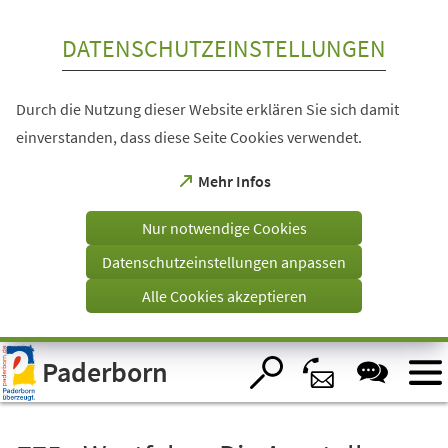
Inhalt anspringen
DATENSCHUTZEINSTELLUNGEN
Durch die Nutzung dieser Website erklären Sie sich damit
einverstanden, dass diese Seite Cookies verwendet.
(Öffnet
Mehr Infos
in
einem
Nur notwendige Cookies
neuen
Tab)
Datenschutzeinstellungen anpassen
Alle Cookies akzeptieren
Visuelle
Paderborn
Assistenzsoftware
öffnen.