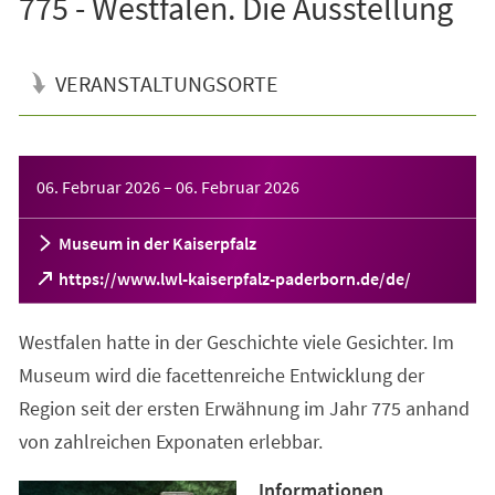
775 - Westfalen. Die Ausstellung
VERANSTALTUNGSORTE
Veranstaltungsinformationen
06. Februar 2026
–
06. Februar 2026
Museum in der Kaiserpfalz
(Öffnet
https://www.lwl-kaiserpfalz-paderborn.de/de/
in
einem
Westfalen hatte in der Geschichte viele Gesichter. Im
neuen
Tab)
Museum wird die facettenreiche Entwicklung der
Region seit der ersten Erwähnung im Jahr 775 anhand
von zahlreichen Exponaten erlebbar.
Informationen