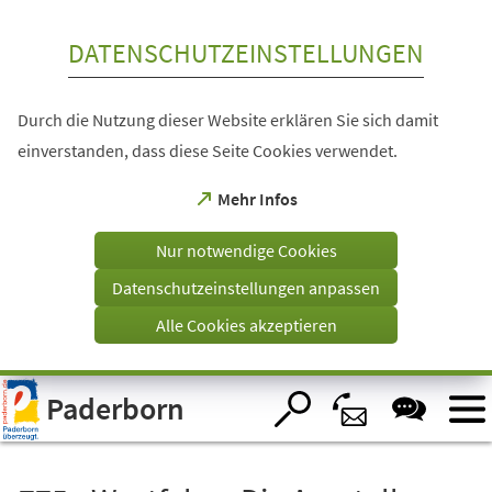
Inhalt anspringen
DATENSCHUTZEINSTELLUNGEN
Durch die Nutzung dieser Website erklären Sie sich damit
einverstanden, dass diese Seite Cookies verwendet.
(Öffnet
Mehr Infos
in
einem
Nur notwendige Cookies
neuen
Tab)
Datenschutzeinstellungen anpassen
Alle Cookies akzeptieren
Visuelle
Paderborn
Assistenzsoftware
öffnen.