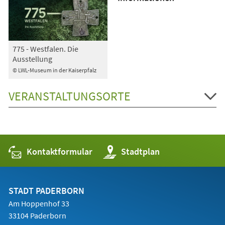
775 - Westfalen. Die
Ausstellung
© LWL-Museum in der Kaiserpfalz
VERANSTALTUNGSORTE
Kontaktformular
(Öffnet
Stadtplan
in
einem
neuen
Tab)
STADT PADERBORN
Am Hoppenhof 33
33104 Paderborn