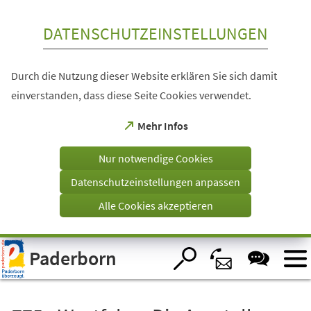
Inhalt anspringen
DATENSCHUTZEINSTELLUNGEN
Durch die Nutzung dieser Website erklären Sie sich damit
einverstanden, dass diese Seite Cookies verwendet.
(Öffnet
Mehr Infos
in
einem
Nur notwendige Cookies
neuen
Tab)
Datenschutzeinstellungen anpassen
Alle Cookies akzeptieren
Visuelle
Paderborn
Assistenzsoftware
öffnen.