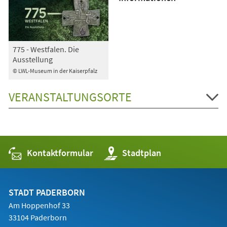
775 - Westfalen. Die
Ausstellung
© LWL-Museum in der Kaiserpfalz
VERANSTALTUNGSORTE
Kontaktformular
(Öffnet
Stadtplan
in
einem
neuen
Tab)
STADT PADERBORN
Am Hoppenhof 33
33104 Paderborn