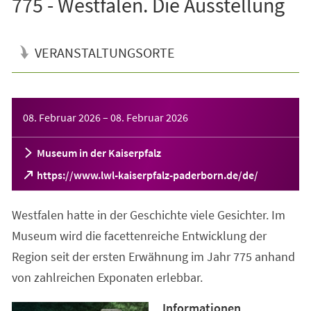
775 - Westfalen. Die Ausstellung
VERANSTALTUNGSORTE
Veranstaltungsinformationen
08. Februar 2026
–
08. Februar 2026
Museum in der Kaiserpfalz
(Öffnet
https://www.lwl-kaiserpfalz-paderborn.de/de/
in
einem
Westfalen hatte in der Geschichte viele Gesichter. Im
neuen
Tab)
Museum wird die facettenreiche Entwicklung der
Region seit der ersten Erwähnung im Jahr 775 anhand
von zahlreichen Exponaten erlebbar.
Informationen