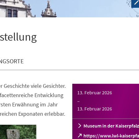
sstellung
NGSORTE
r Geschichte viele Gesichter.
13. Februar 2026
facettenreiche Entwicklung
–
ersten Erwähnung im Jahr
13. Februar 2026
reichen Exponaten erlebbar.
Museum in der Kaiserpfalz
https://www.lwl-kaiserpfa