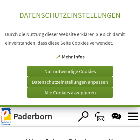
Inhalt anspringen
DATENSCHUTZEINSTELLUNGEN
Durch die Nutzung dieser Website erklären Sie sich damit
einverstanden, dass diese Seite Cookies verwendet.
(Öffnet
Mehr Infos
in
einem
Nur notwendige Cookies
neuen
Tab)
Datenschutzeinstellungen anpassen
Alle Cookies akzeptieren
Visuelle
Paderborn
Assistenzsoftware
öffnen.