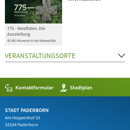
775 - Westfalen. Die
Ausstellung
© LWL-Museum in der Kaiserpfalz
VERANSTALTUNGSORTE
Kontaktformular
(Öffnet
Stadtplan
in
einem
neuen
Tab)
STADT PADERBORN
Am Hoppenhof 33
33104 Paderborn