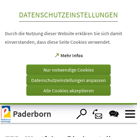
Inhalt anspringen
DATENSCHUTZEINSTELLUNGEN
Durch die Nutzung dieser Website erklären Sie sich damit
einverstanden, dass diese Seite Cookies verwendet.
(Öffnet
Mehr Infos
in
einem
Nur notwendige Cookies
neuen
Tab)
Datenschutzeinstellungen anpassen
Alle Cookies akzeptieren
Visuelle
Paderborn
Assistenzsoftware
öffnen.