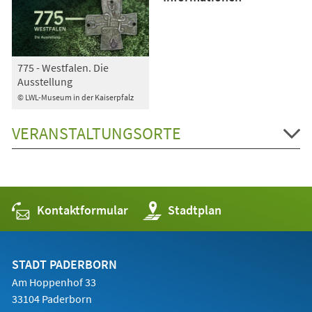
775 - Westfalen. Die
Ausstellung
© LWL-Museum in der Kaiserpfalz
VERANSTALTUNGSORTE
Kontaktformular
(Öffnet
Stadtplan
in
einem
neuen
Tab)
STADT PADERBORN
Am Hoppenhof 33
33104 Paderborn