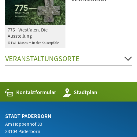
775 - Westfalen. Die
Ausstellung
© LWL-Museum in der Kaiserpfalz
VERANSTALTUNGSORTE
Kontaktformular
(Öffnet
Stadtplan
in
einem
neuen
Tab)
STADT PADERBORN
Am Hoppenhof 33
33104 Paderborn