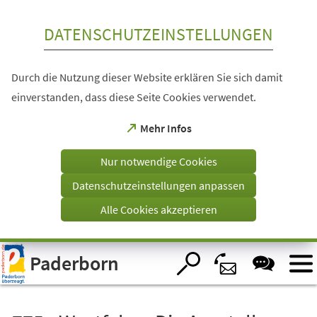
Inhalt anspringen
DATENSCHUTZEINSTELLUNGEN
Durch die Nutzung dieser Website erklären Sie sich damit
einverstanden, dass diese Seite Cookies verwendet.
(Öffnet
Mehr Infos
in
einem
Nur notwendige Cookies
neuen
Tab)
Datenschutzeinstellungen anpassen
Alle Cookies akzeptieren
Visuelle
Paderborn
Assistenzsoftware
öffnen.